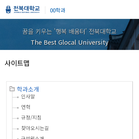
00학과
꿈을 키우는 '행복 배움터' 전북대학교
The Best Glocal University
사이트맵
학과소개
인사말
연혁
규정/지침
찾아오시는길
구성원소개