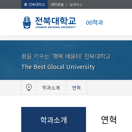
전북대학교
대학포털
오아시스
00학과
꿈을 키우는 '행복 배움터' 전북대학교
The Best Glocal University
학과소개
연혁
연혁
학과소개