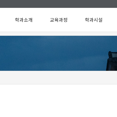
학과소개
교육과정
학과시설
인사말
교육과정
학과시설
연혁
설문조사
규정/지침
찾아오시는길
구성원소개
A팀
B팀
c
d
e
f
g