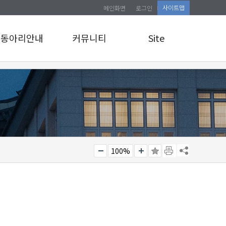
사이트맵
메인화면
로그인
동아리안내
커뮤니티
Site
동아리안내
공지사항
로그인
앨범게시판
사이트맵
관리자 교육 신청
소식통
100%