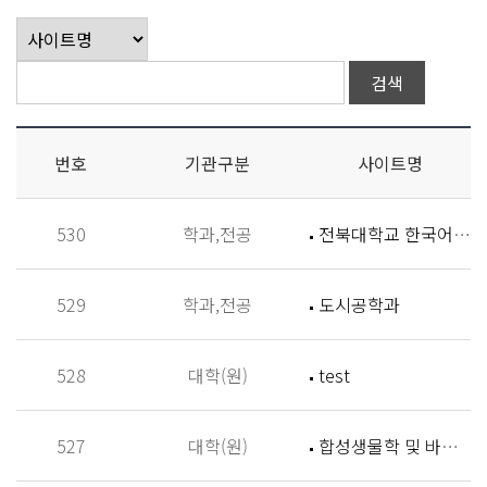
번호
기관구분
사이트명
530
학과,전공
전북대학교 한국어학과
529
학과,전공
도시공학과
528
대학(원)
test
527
대학(원)
합성생물학 및 바이오신소재개발 연구실 (Synthetic Biology and Biomaterials Lab,SBBL)