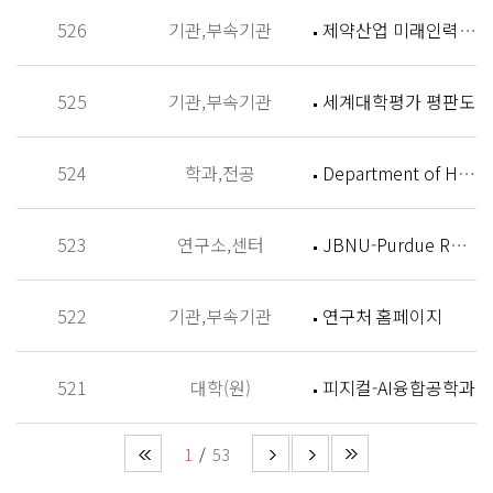
526
기관,부속기관
제약산업 미래인력 양성센터 홈페이지
525
기관,부속기관
세계대학평가 평판도
524
학과,전공
Department of History
523
연구소,센터
JBNU-Purdue Research Institute (JPRI)
522
기관,부속기관
연구처 홈페이지
521
대학(원)
피지컬-AI융합공학과
1
53